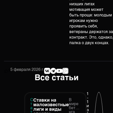
низших лигах
мотивация может
быть проще: молодым
игрокам нужно
проявить себя,
ветераны держатся за
контракт. Это, однако
палка о двух концах.
5 февраля 2026 г.
1
Все статьи
1
-
С
Ставки на
В
1
т
мире
малоизвестные
и
а
бетти
лиги и виды
з
т
нга,