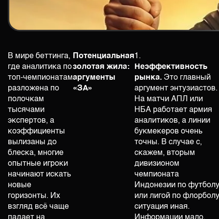
В мире беттинга,
Потенциальная
где аналитика по
золотая жила:
Неэффективность
топ-чемпионатам
аргументы
рынка.
Это главный
разложена по
«ЗА»
аргумент энтузиастов.
полочкам
На матчи АПЛ или
тысячами
НБА работает армия
экспертов, а
аналитиков, а линии
коэффициенты
букмекеров очень
вылизаны до
точны. В случае с,
блеска, многие
скажем, вторым
опытные игроки
дивизионом
начинают искать
чемпионата
новые
Индонезии по футбол
горизонты. Их
или лигой по флорбол
взгляд всё чаще
ситуация иная.
падает на
Информации мало,