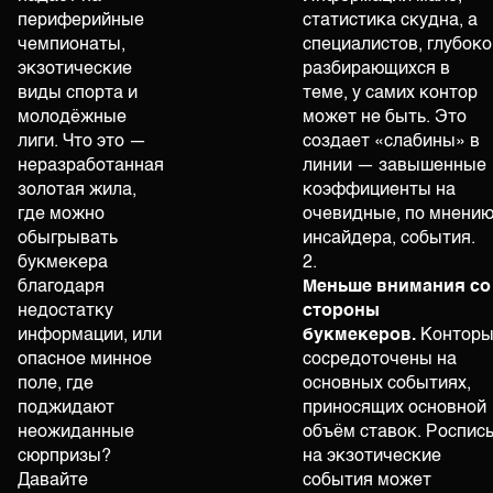
периферийные
статистика скудна, а
чемпионаты,
специалистов, глубоко
экзотические
разбирающихся в
виды спорта и
теме, у самих контор
молодёжные
может не быть. Это
лиги. Что это —
создает «слабины» в
неразработанная
линии — завышенные
золотая жила,
коэффициенты на
где можно
очевидные, по мнени
обыгрывать
инсайдера, события.
букмекера
благодаря
Меньше внимания со
недостатку
стороны
информации, или
букмекеров.
Контор
опасное минное
сосредоточены на
поле, где
основных событиях,
поджидают
приносящих основной
неожиданные
объём ставок. Роспис
сюрпризы?
на экзотические
Давайте
события может