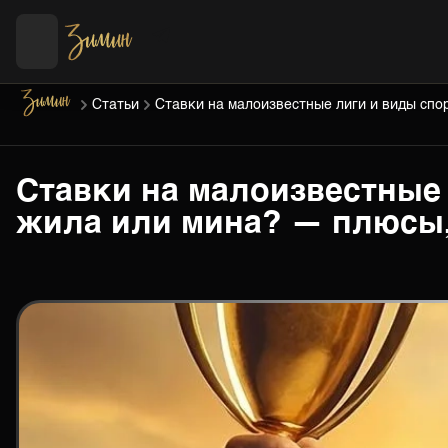
Футбол
Хоккей
Статьи
Ставки на малоизвестные лиги и виды спо
Ставки на малоизвестные 
жила или мина? — плюсы,