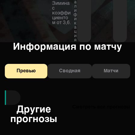
а
Зимина
л
с
и
коэффи
ф
циенто
и
м от 3,6.
к
а
ц
и
я
Информация по матчу
Превью
Сводная
Матчи
Другие
Смотреть все прогнозы
прогнозы