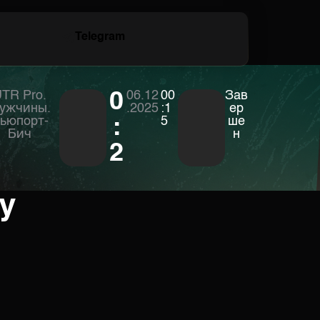
Telegram
TR Pro.
0
06.12
00
Зав
ужчины.
.2025
:1
ер
ьюпорт-
:
5
ше
Бич
н
2
у