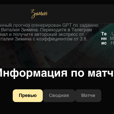
нный прогноз сгенерирован GPT по заданию
Хоккей
 Виталия Зимина. Переходите в Телеграм
Те
U
нал и получите авторский экспресс от
нн
М
талия Зимина с коэффициентом от 3,6.
ис
Н
Информация по матч
Превью
Сводная
Матчи