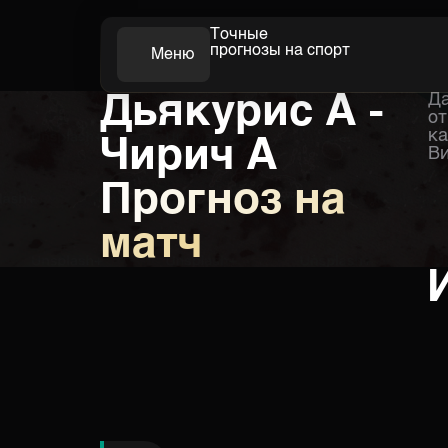
Точные
прогнозы на спорт
Меню
Дьякурис А -
Да
Футбол
от
ка
Чирич А
Ви
Прогноз на
матч