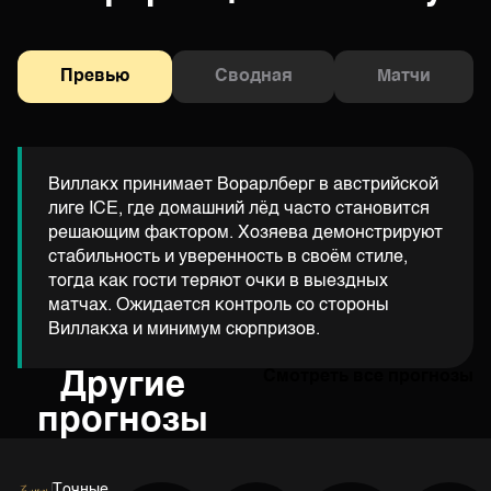
Превью
Сводная
Матчи
Виллакх принимает Ворарлберг в австрийской
лиге ICE, где домашний лёд часто становится
решающим фактором. Хозяева демонстрируют
стабильность и уверенность в своём стиле,
тогда как гости теряют очки в выездных
матчах. Ожидается контроль со стороны
Виллакха и минимум сюрпризов.
Другие
Смотреть все прогнозы
прогнозы
Точные