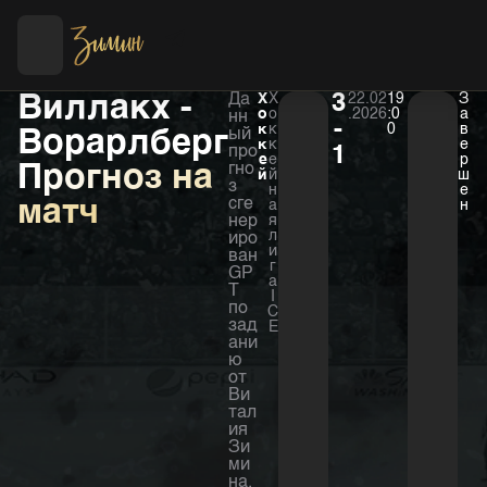
Футбол
Хоккей
Виллакх -
Да
Х
Х
3
22.02
19
З
о
о
.2026
:0
а
нн
-
к
к
0
в
Ворарлберг
ый
к
к
е
про
1
е
е
р
Прогноз на
гно
й
й
ш
з
н
е
матч
сге
а
н
нер
я
л
иро
и
ван
г
GP
а
T
I
по
C
зад
E
ани
ю
от
Ви
тал
ия
Зи
ми
на.