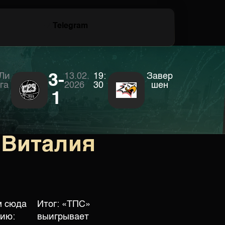
Telegram
Ли
3-
13.02.
19:
Завер
га
2026
30
шен
1
 Виталия
м сюда
Итог: «ТПС»
ию:
выигрывает