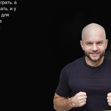
грать, а
ать, и у
 для
е
.