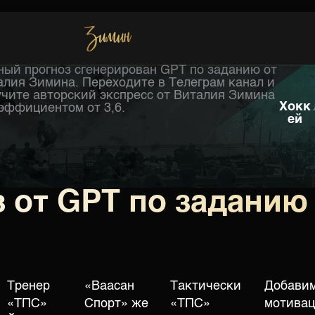
ный прогноз сгенерирован GPT по заданию от
Хоккей
алия Зимина. Переходите в Телеграм канал и
учите авторский экспресс от Виталия Зимина
Хокк
оэффициентом от 3,6.
ей
 от GPT по заданию
Тренер
«Ваасан
Тактически
Добави
«ТПС»
Спорт» же
«ТПС»
мотивац