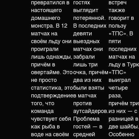
превратился в
гостях
встреч
настоящего
выглядит
также
домашнего
потерянной.
говорит в
монстра. В 12
В последних
пользу
матчах на
девяти
«ТПС». В
своём льду они
выездных
пяти
проиграли
матчах они
последних
лишь однажды,
забрали
матчах на
причём в
лишь три
льду в Тур
овертайме. Это
очка, причём
«ТПС»
не просто
два из них
выиграл
статистика, это
были взяты
четыре
подтверждение
в матчах
раза,
того, что
против
причём три
команда
аутсайдеров.
из них — с
чувствует себя
Проблема
разницей в
как рыба в
гостей — в
две шайбы
воде на своём
средней
Особенно