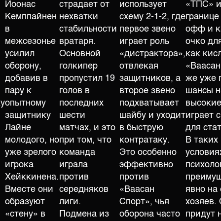
Йоонас
страдает от
использует
«ТПС» и
Кемппайнен
нехватки
схему 2-1-2, где
границе
в
стабильности
первое звено
офф и 
межсезонье
вратаря.
играет роль
очко дл
усилил
Основной
«дистрактора»,
как кис
оборону,
голкипер
отвлекая
«Ваасан
добавив в
пропустил 19
защитников, а
же уже 
пару к
голов в
второе звено
шансы н
ку
опытному
последних
подхватывает
высокие
защитнику
шести
шайбу и уходит
играет 
Лайне
матчах, и это
в быструю
для ста
молодого, но
при том, что
контратаку.
В таких
уже зрелого
команда
Это особенно
условия
игрока
играла
эффективно
психоло
Хейккинена.
против
против
преиму
Вместе они
середняков
«Ваасан
явно на
.
образуют
лиги.
Спорт», чья
хозяев.
«стену» в
Подмена из
оборона часто
придут 