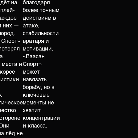
дёт на
благодаря
 плей-
более точным
каждое
действиям в
я них —
атаке,
лород.
стабильности
 Спорт»
вратаря и
потерял
мотивации.
а
«Ваасан
 места и
Спорт»
скорее
может
тистики.
навязать
борьбу, но в
х
ключевые
гическое
моменты не
щество
хватит
 стороне
концентрации
 Они
и класса.
на лёд не