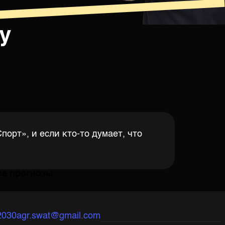
у
орт», и если кто-то думает, что
се прогнозы
2030
agr.swat@gmail.com