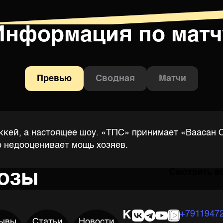
Информация по матч
Превью
Сводная
Матчи
ккей, а настоящее шоу. «ТПС» принимает «Ваасан Сп
но недооценивает мощь хозяев.
нозы
Смотреть в
К
+7911947
ывы
Статьи
Новости