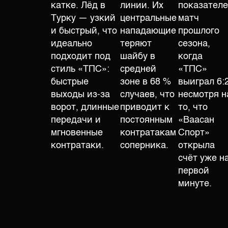
катке. Лёд в
линии. Их
показател
Турку — узкий
центральные
матч
и быстрый, что
нападающие
прошлого
идеально
теряют
сезона,
подходит под
шайбу в
когда
стиль «ТПС»:
средней
«ТПС»
быстрые
зоне в 68 %
выиграл 6:2
выходы из-за
случаев, что
несмотря н
ворот, длинные
приводит к
то, что
передачи и
постоянным
«Ваасан
мгновенные
контратакам
Спорт»
контратаки.
соперника.
открыла
счёт уже н
первой
минуте.