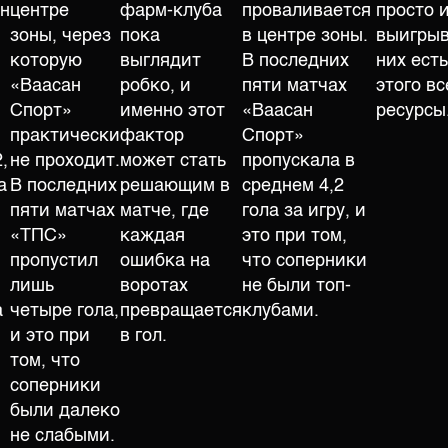
ен
центре
фарм-клуба
проваливается
просто и
зоны, через
пока
в центре зоны.
выигрыв
которую
выглядит
В последних
них есть
«Ваасан
робко, и
пяти матчах
этого вс
Спорт»
именно этот
«Ваасан
ресурсы
практически
фактор
Спорт»
,
не проходит.
может стать
пропускала в
а
В последних
решающим в
среднем 4,2
пяти матчах
матче, где
гола за игру, и
«ТПС»
каждая
это при том,
пропустил
ошибка на
что соперники
лишь
воротах
не были топ-
а
четыре гола,
превращается
клубами.
и это при
в гол.
том, что
соперники
были далеко
не слабыми.