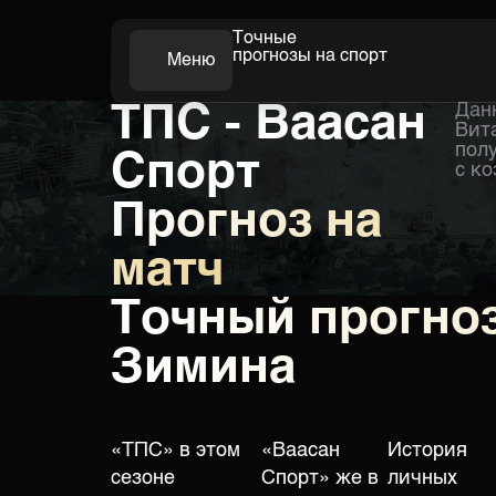
Точные
прогнозы на спорт
Меню
ТПС - Ваасан
Дан
Футбол
Вит
пол
Спорт
с к
Прогноз на
матч
Точный прогноз
Зимина
«ТПС» в этом
«Ваасан
История
сезоне
Спорт» же в
личных