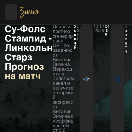
Футбол
Хоккей
Су-Фолс
Данный
Х
U
10.12
04
П
о
S
.2025
:0
р
прогноз
к
H
5
е
Стампид -
сгенерир
к
L
м
ован
е
а
Линкольн
GPT по
й
т
заданию
ч
Старз
от
Виталия
Прогноз
Зимина.
Переход
на матч
ите в
Телеграм
канал и
получите
авторски
й
экспресс
от
Виталия
Зимина с
коэффиц
иентом
от 3,6.