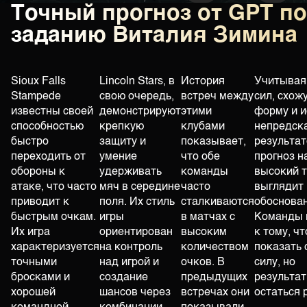
Точный прогноз от GPT по
заданию Виталия Зимина
Sioux Falls
Lincoln Stars, в
История
Учитывая
Stampede
свою очередь,
встреч между
сил, схож
известны своей
демонстрируют
этими
форму и 
способностью
крепкую
клубами
непредск
быстро
защиту и
показывает,
результат
переходить от
умение
что обе
прогноз н
обороны к
удерживать
команды
высокий 
атаке, что часто
мяч в середине
часто
выглядит
приводит к
поля. Их стиль
сталкиваются
обоснова
быстрым очкам.
игры
в матчах с
Команды 
Их игра
ориентирован
высоким
к тому, ч
характеризуется
на контроль
количеством
показать 
точными
над игрой и
очков. В
силу, но
бросками и
создание
предыдущих
результа
хорошей
шансов через
встречах они
остаться 