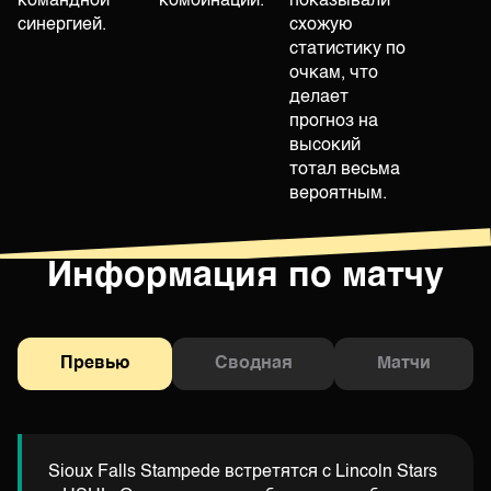
командной
комбинации.
показывали
синергией.
схожую
статистику по
очкам, что
делает
прогноз на
высокий
тотал весьма
вероятным.
Информация по матчу
Превью
Сводная
Матчи
Sioux Falls Stampede встретятся с Lincoln Stars