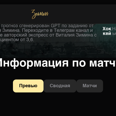
прогноз сгенерирован GPT по заданию от
Хоккей
Хок
Н
 Зимина. Переходите в Телеграм канал и
кей
ь
е авторский экспресс от Виталия Зимина с
иентом от 3,6.
Информация по матч
Превью
Сводная
Матчи