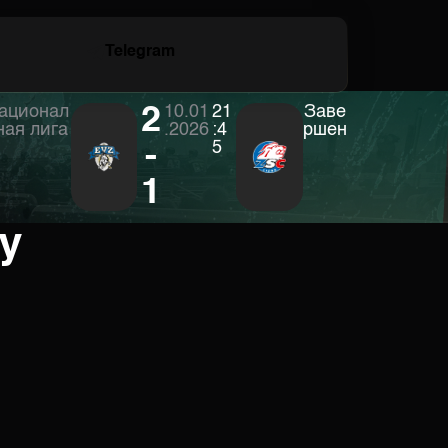
Telegram
ационал
2
10.01
21
Заве
ная лига
.2026
:4
ршен
-
5
1
у