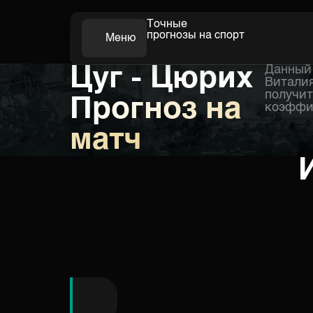
Точные
прогнозы на спорт
Меню
Цуг - Цюрих
Данный 
Футбол
Виталия
получит
Прогноз на
коэффиц
матч