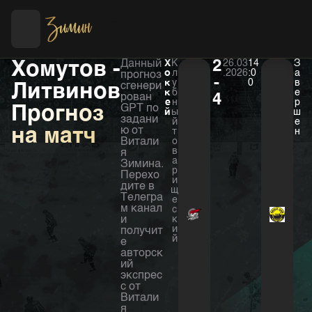
Футбол
Хоккей
Хомутов -
Данный
Х
К
2
26.03
14
З
о
л
.2026
:0
а
прогноз
-
к
у
0
в
Литвинов
сгенери
к
б
е
рован
4
е
н
р
Прогноз
GPT по
й
ы
ш
задани
й
е
на матч
ю от
т
н
Витали
о
в
я
а
Зимина.
р
Перехо
и
дите в
щ
Телегра
е
м канал
с
и
к
и
получит
й
е
авторск
ий
экспрес
с от
Витали
я