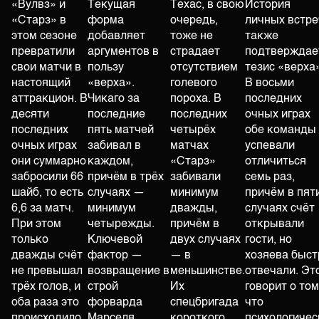
«Вулвз» и
Текущая
Техас, в свою
История
«Старз» в
форма
очередь,
личных встре
этом сезоне
добавляет
тоже не
также
превратили
аргументов в
страдает
подтверждае
свои матчи в
пользу
отсутствием
тезис «верха»
настоящий
«верха».
голевого
В восьми
аттракцион. В
Чикаго за
пороха. В
последних
десяти
последние
последних
очных играх
последних
пять матчей
четырёх
обе команды
очных играх
забивал в
матчах
успевали
они суммарно
каждом,
«Старз»
отличиться
забросили 66
причём в трёх
забивали
семь раз,
шайб, то есть
случаях —
минимум
причём в пят
6,6 за матч.
минимум
дважды,
случаях счёт
При этом
четырежды.
причём в
открывали
только
Ключевой
двух случаях
гости, но
дважды счёт
фактор —
— в
хозяева быст
не превышал
возвращение в
меньшинстве.
отвечали. Эт
трёх голов, и
строй
Их
говорит о том
оба раза это
форварда
спецбригада
что
происходило
Марселя
короткого
психологичес