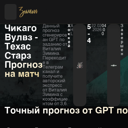
Футбол
Хоккей
Чикаго
Данный
Х
A
5
22.02
04
З
о
H
.2026
:0
а
прогноз
-
к
L
0
в
Вулвз -
сгенериров
к
е
ан GPT по
4
е
р
Техас
заданию от
й
ш
Виталия
е
Старз
Зимина.
н
Переходит
Прогноз
е в
Телеграм
на матч
канал и
получите
авторский
экспресс
от Виталия
Зимина с
коэффицие
нтом от 3,6.
Точный прогноз от GPT п