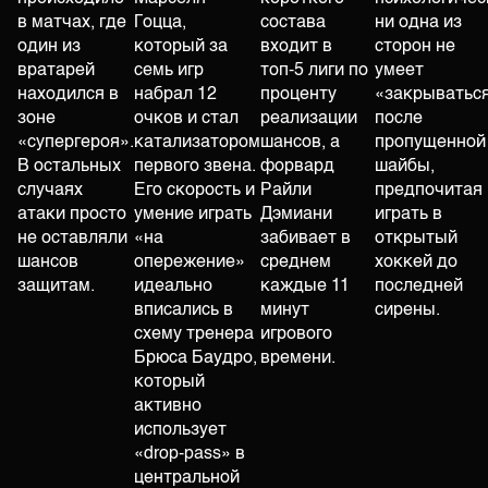
в матчах, где
Гоцца,
состава
ни одна из
один из
который за
входит в
сторон не
вратарей
семь игр
топ-5 лиги по
умеет
находился в
набрал 12
проценту
«закрыватьс
зоне
очков и стал
реализации
после
«супергероя».
катализатором
шансов, а
пропущенной
В остальных
первого звена.
форвард
шайбы,
случаях
Его скорость и
Райли
предпочитая
атаки просто
умение играть
Дэмиани
играть в
не оставляли
«на
забивает в
открытый
шансов
опережение»
среднем
хоккей до
защитам.
идеально
каждые 11
последней
вписались в
минут
сирены.
схему тренера
игрового
Брюса Баудро,
времени.
который
активно
использует
«drop-pass» в
центральной