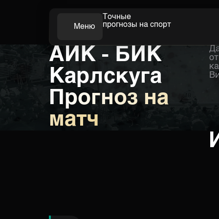
Точные
прогнозы на спорт
Меню
АИК - БИК
Да
Футбол
от
ка
Карлскуга
Ви
Прогноз на
матч