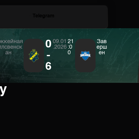
Telegram
оккейная
0
09.01
21
Зав
ллсвенск
.2026
:0
ерш
ан
-
0
ен
6
у