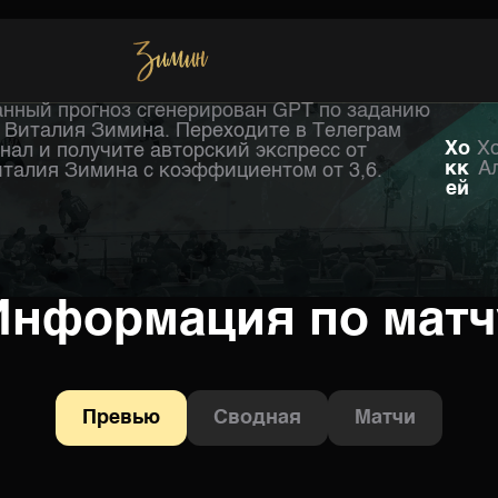
нный прогноз сгенерирован GPT по заданию
Хоккей
 Виталия Зимина. Переходите в Телеграм
Хо
Х
нал и получите авторский экспресс от
кк
А
талия Зимина с коэффициентом от 3,6.
ей
Информация по матч
Превью
Сводная
Матчи