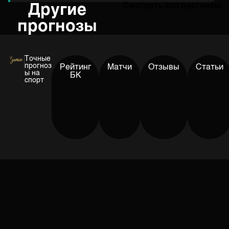
Другие
Смотреть все прогнозы
прогнозы
Точные
прогноз
Рейтинг
Матчи
Отзывы
Статьи
ы на
БК
спорт