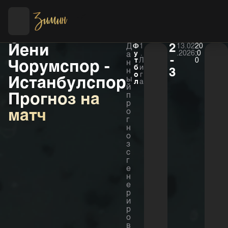
Футбол
Хоккей
Йени
Д
Ф
1
2
13.02
20
у
.
.2026
:0
а
-
т
Л
0
Чорумспор -
н
б
и
н
3
о
г
Истанбулспор
ы
л
а
й
Прогноз на
п
р
матч
о
г
н
о
з
с
г
е
н
е
р
и
р
о
в