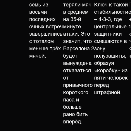
семь из
теряли мяч
Ключ к такой
восьми
в среднем
стабильности
последних
на 35-й
– 4-3-3, где
очных встреч
минуте
центральные
1
завершились
атаки. Это
защитники
с тоталом
значит, что
смещаются в
меньше трёх
Барселона 2
зону
мячей.
будет
полузащиты,
вынуждена
образуя
отказаться
«коробку» из
от
пяти человек
привычного
перед
короткого
штрафной.
паса и
больше
рано бить
вперёд.