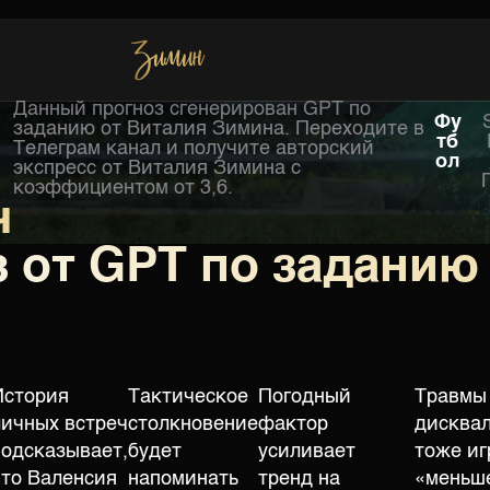
Данный прогноз сгенерирован GPT по
Хоккей
Фу
заданию от Виталия Зимина. Переходите в
тб
Телеграм канал и получите авторский
ол
экспресс от Виталия Зимина с
коэффициентом от 3,6.
ч
 от GPT по заданию
История
Тактическое
Погодный
Травмы
личных встреч
столкновение
фактор
дисква
подсказывает,
будет
усиливает
тоже иг
что Валенсия
напоминать
тренд на
«меньше