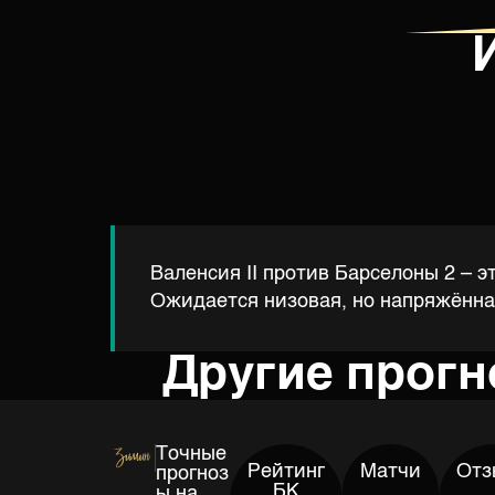
Валенсия II против Барселоны 2 – э
Ожидается низовая, но напряжённая
Другие прог
Точные
Рейтинг
Матчи
Отз
прогноз
БК
ы на