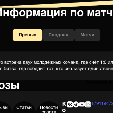
Информация по матч
Превью
Сводная
Матчи
то встреча двух молодёжных команд, где счёт 1:0 ил
 битва, где победит тот, кто реализует единствен
нозы
Смотреть в
К
+7911947
ывы
Статьи
Новости
о
спорта