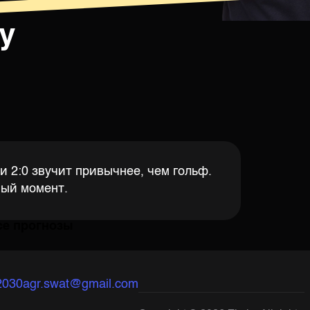
у
и 2:0 звучит привычнее, чем гольф.
ный момент.
се прогнозы
2030
agr.swat@gmail.com