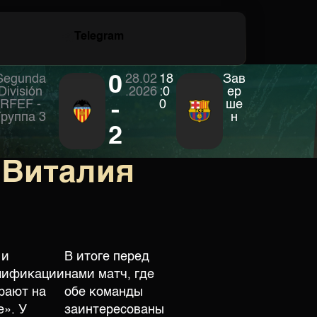
Telegram
Segunda
0
28.02
18
Зав
División
.2026
:0
ер
RFEF -
-
0
ше
Группа 3
н
2
 Виталия
 и
В итоге перед
лификации
нами матч, где
рают на
обе команды
». У
заинтересованы