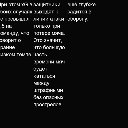
При этом xG в
защитники
ещё глубже
обоих случаях
выходят к
садится в
не превышал
линии атаки
оборону.
,5 на
только при
команду, что
потере мяча.
говорит о
Это значит,
крайне
что большую
низком темпе.
часть
времени мяч
будет
кататься
между
штрафными
без опасных
прострелов.