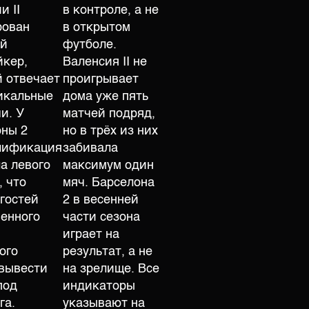
и II
в контроле, а не
рован
в открытом
ой
футболе.
йкер,
Валенсия II не
 отвечает
проигрывает
икальные
дома уже пять
и. У
матчей подряд,
оны 2
но в трёх из них
лификация
забивала
а левого
максимум один
, что
мяч. Барселона
гостей
2 в весенней
енного
части сезона
играет на
ого
результат, а не
вывести
на зрелище. Все
под
индикаторы
га.
указывают на