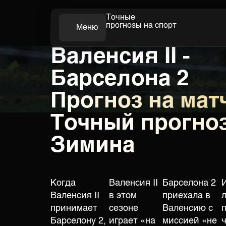
Точные
прогнозы на спорт
Меню
Валенсия II -
Футбол
Барселона 2
Прогноз на мат
Точный прогноз
Зимина
Когда
Валенсия II
Барселона 2
Валенсия II
в этом
приехала в
принимает
сезоне
Валенсию с
Барселону 2,
играет «на
миссией «не