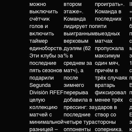
можно
втором
проиграть».
I
выключить
этаже».
Команда в
счётчик
Команда
последних
голов и
лидирует по
пяти
включить
выигранным
выездных
таймер
верховым
матчах
единоборств.
дуэлям (62
пропускала
Эти клубы за
% в
максимум
последние
среднем за
один мяч,
1
пять сезонов
матч), а
причём в
подарили
после
трёх случаях
Segunda
зимнего
вратарь
В
División RFEF
перерыва
фиксировал
целую
добавила в
менее трёх
с
коллекцию
прессинг: за
ударов в
матчей с
последние
створ со
минимальной
четыре тура
стороны
разницей –
оппоненты
соперника.