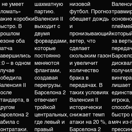
I не умеет
шахматную
низовой
Валенси
«ломать»
партию.
футбол. Прогноз
травми
такие коробки
Валенсия II
обещает дождь
основн
быстро. В
выходит с
и
плейме
прошлом
двумя
пронизывающий
который
сезоне оба
форвардами,
ветер, что
за верт
матча
которые
сделает
передач
завершились
постоянно
скользким газон
Барсел
:0 – в одном
меняются
и увеличит
дисква
случае
флангами,
количество
получил
победила
создавая
брака в
вингера
аленсия II
перегрузы.
передачах. В
лишает 
после
Барселона 2
таких условиях
единств
тандарта, в
отвечает
Валенсия II
игрока,
другом
тройкой
исторически
способн
Барселона 2
центральных,
снижает темп
быстро 
забила с
где левый и
атаки на 20 %, а
мяч из-
контратаки.
правый
Барселона 2
прессин