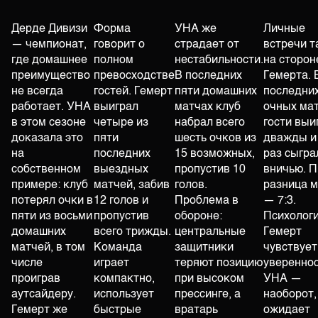
Дерде Дивизи
Форма
УНА же
Личные
— чемпионат,
говорит о
страдает от
встречи 
где домашнее
полном
нестабильности.
на сторон
преимущество
превосходстве
В последних
Гемерта. 
не всегда
гостей. Гемерт
пяти домашних
последних
работает. УНА
выиграл
матчах клуб
очных ма
в этом сезоне
четыре из
набрал всего
гости выи
доказала это
пяти
шесть очков из
дважды и
на
последних
15 возможных,
раз сыгра
собственном
выездных
пропустив 10
вничью. 
примере: клуб
матчей, забив
голов.
разница 
потерял очки в
12 голов и
Проблема в
— 7:3.
пяти из восьми
пропустив
обороне:
Психолог
домашних
всего трижды.
центральные
Гемерт
матчей, в том
Команда
защитники
чувствует
числе
играет
теряют позицию
увереннос
проиграв
компактно,
при высоком
УНА —
аутсайдеру.
использует
прессинге, а
наоборот,
Гемерт же
быстрые
вратарь
ожидает