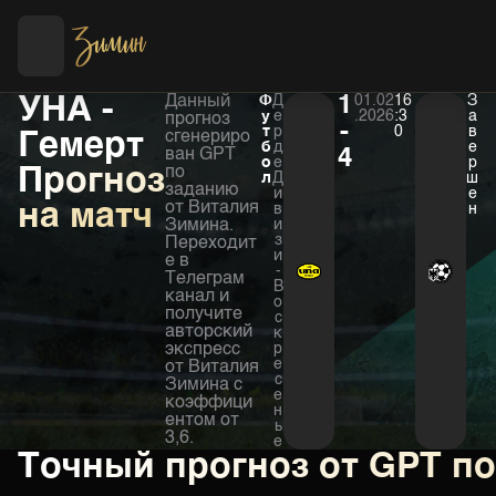
Футбол
Хоккей
УНА -
Данный
Ф
Д
1
01.02
16
З
у
е
.2026
:3
а
прогноз
-
т
р
0
в
Гемерт
сгенериро
б
д
е
ван GPT
4
о
е
р
Прогноз
по
л
Д
ш
заданию
и
е
на матч
от Виталия
в
н
Зимина.
и
з
Переходит
и
е в
-
Телеграм
В
канал и
о
получите
с
авторский
к
экспресс
р
е
от Виталия
с
Зимина с
е
коэффици
н
ентом от
ь
3,6.
е
Точный прогноз от GPT п