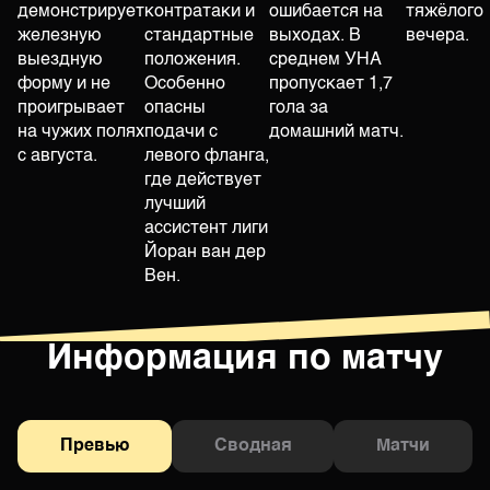
демонстрирует
контратаки и
ошибается на
тяжёлого
железную
стандартные
выходах. В
вечера.
выездную
положения.
среднем УНА
форму и не
Особенно
пропускает 1,7
проигрывает
опасны
гола за
на чужих полях
подачи с
домашний матч.
с августа.
левого фланга,
где действует
лучший
ассистент лиги
Йоран ван дер
Вен.
Информация по матчу
Превью
Сводная
Матчи