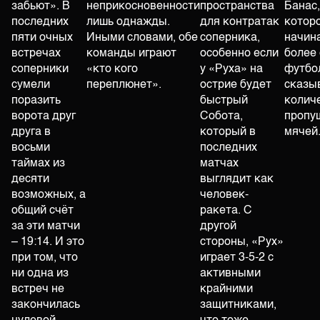
забьют». В
неприкосновенности
пространства
Банас,
последних
лишь однажды.
для контратак
котор
пяти очных
Иными словами, обе
соперника,
начина
встречах
команды играют
особенно если
более
соперники
«кто кого
у «Руха» на
футбол
сумели
переплюнет».
острие будет
сказы
поразить
быстрый
колич
ворота друг
Собота,
пропу
друга в
который в
мячей
восьми
последних
таймах из
матчах
десяти
выглядит как
возможных, а
человек-
общий счёт
ракета. С
за эти матчи
другой
– 19:14. И это
стороны, «Рух»
при том, что
играет 3-5-2 с
ни одна из
активными
встреч не
крайними
закончилась
защитниками,