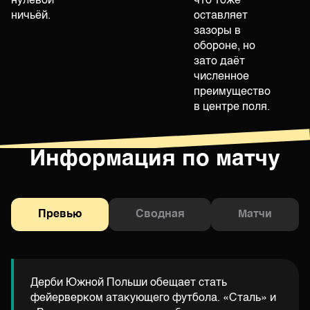
нулевой
что тоже
ничьёй.
оставляет
зазоры в
обороне, но
зато даёт
численное
преимущество
в центре поля.
Информация по матчу
Превью
Сводная
Матчи
Дерби Южной Польши обещает стать
фейерверком атакующего футбола. «Сталь» и