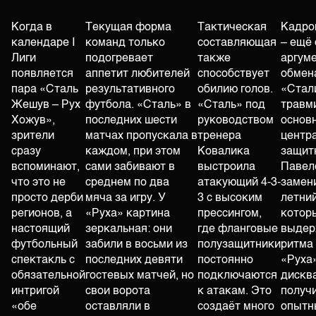
Когда в
Текущая форма
Тактическая
Кадро
календаре I
команд только
составляющая
– ещё
Лиги
подогревает
также
аргуме
появляется
аппетит любителей
способствует
обмена
пара «Сталь
результативного
обилию голов.
«Стал
Жешув – Рух
футбола. «Сталь» в
«Сталь» под
травм
Хожув»,
последних шести
руководством
основ
зрители
матчах пропускала в
тренера
центр
сразу
каждом, при этом
Ковалика
защит
вспоминают,
сами забивают в
выстроила
Павеле
что это не
среднем по два
атакующий 4-3-
замени
просто дерби
мяча за игру. У
3 с высоким
летни
регионов, а
«Руха» картина
прессингом,
котор
настоящий
зеркальная: они
где фланговые
выдер
футбольный
забили в восьми из
полузащитники
ритма 
спектакль с
последних девяти
постоянно
«Руха
обязательной
гостевых матчей, но
подключаются
дискв
интригой
свои ворота
к атакам. Это
получ
«обе
оставляли в
создаёт много
опытн