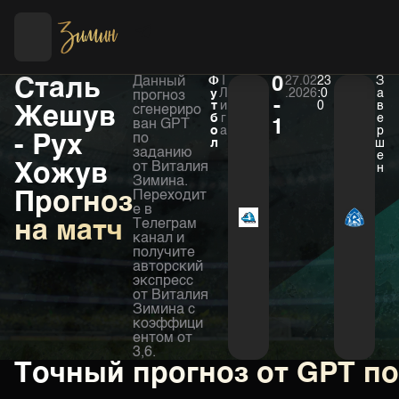
Футбол
Хоккей
Сталь
Данный
Ф
I
0
27.02
23
З
у
Л
.2026
:0
а
прогноз
-
т
и
0
в
Жешув
сгенериро
б
г
е
ван GPT
1
о
а
р
- Рух
по
л
ш
заданию
е
Хожув
от Виталия
н
Зимина.
Прогноз
Переходит
е в
на матч
Телеграм
канал и
получите
авторский
экспресс
от Виталия
Зимина с
коэффици
ентом от
3,6.
Точный прогноз от GPT п