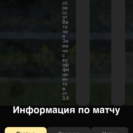
сп
ре
сс
от
Ви
та
ли
я
Зи
ми
на
с
ко
эф
фи
ци
ен
то
м
от
3,6
.
Информация по матчу