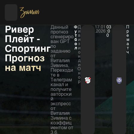
Футбол
Хоккей
Ривер
Данный
Ф
Д
17.01
03
П
у
и
.2026
:0
р
прогноз
т
в
0
е
Плейт -
сгенериро
б
и
м
ван GPT
о
з
а
Спортинг
по
л
и
т
заданию
о
ч
Прогноз
от
н
Виталия
д
и
на матч
Зимина.
О
Переходи
н
те в
о
Телеграм
р
канал и
получите
авторски
й
экспресс
от
Виталия
Зимина с
коэффиц
иентом от
3,6.