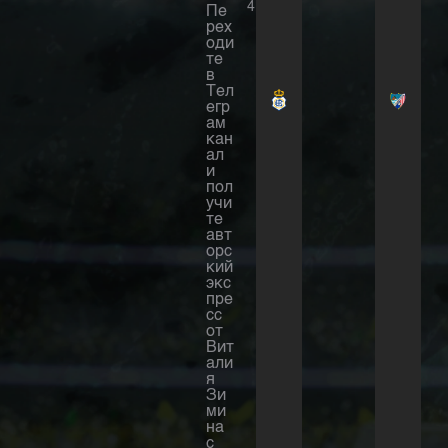
4
Пе
рех
оди
те
в
Тел
егр
ам
кан
ал
и
пол
учи
те
авт
орс
кий
экс
пре
сс
от
Вит
али
я
Зи
ми
на
с