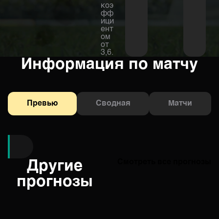
коэ
фф
ици
ент
ом
от
3,6.
Информация по матчу
Превью
Сводная
Матчи
Другие
Смотреть все прогнозы
прогнозы