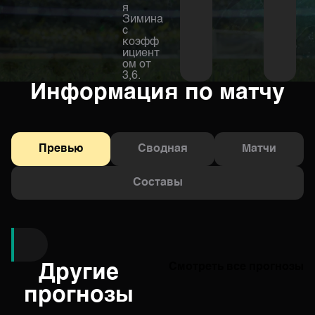
я
Зимина
с
коэфф
ициент
ом от
3,6.
Информация по матчу
Превью
Сводная
Матчи
Составы
Другие
Смотреть все прогнозы
прогнозы