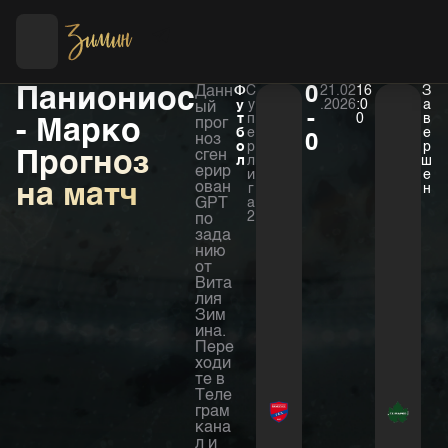
Футбол
Хоккей
Паниониос
Данн
Ф
С
0
21.02
16
З
у
у
.2026
:0
а
ый
-
т
п
0
в
- Марко
прог
б
е
е
ноз
0
о
р
р
Прогноз
сген
л
л
ш
ерир
и
е
на матч
ован
г
н
GPT
а
2
по
зада
нию
от
Вита
лия
Зим
ина.
Пере
ходи
те в
Теле
грам
кана
л и