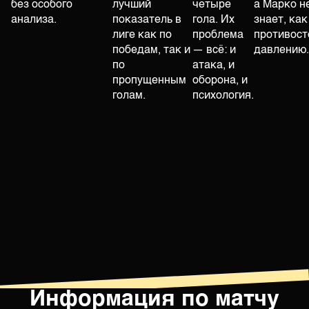
без особого
лучший
четыре
а Марко н
анализа.
показатель в
гола. Их
знает, как
лиге как по
проблема
противост
победам, так и
— всё: и
давлению.
по
атака, и
пропущенным
оборона, и
голам.
психология.
Информация по матчу