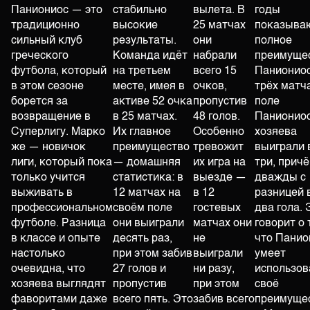
Паниониос — это
стабильно
вылета. В
годы
традиционно
высокие
25 матчах
показыва
сильный клуб
результаты.
они
полное
греческого
Команда идёт
набрали
преимуще
футбола, который
на третьем
всего 15
Паниониос
в этом сезоне
месте, имея в
очков,
трёх матч
борется за
активе 52 очка
пропустив
поле
возвращение в
в 25 матчах.
48 голов.
Панионио
Суперлигу. Марко
Их главное
Особенно
хозяева
же — новичок
преимущество
тревожит
выиграли 
лиги, который пока
— домашняя
их игра на
три, прич
только учится
статистика: в
выезде —
дважды с
выживать в
12 матчах на
в 12
разницей 
профессиональном
своём поле
гостевых
два гола. 
футболе. Разница
они выиграли
матчах они
говорит о 
в классе и опыте
десять раз,
не
что Панио
настолько
при этом забив
выиграли
умеет
очевидна, что
27 голов и
ни разу,
использов
хозяева выглядят
пропустив
при этом
своё
фаворитами даже
всего пять. Это
забив всего
преимущес