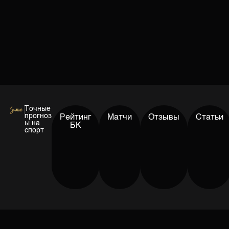
Точные
прогноз
Рейтинг
Матчи
Отзывы
Статьи
ы на
БК
спорт