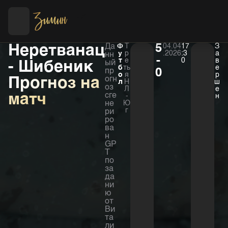
Футбол
Хоккей
Неретванац
Да
Ф
Т
5
04.04
17
З
у
р
.2026
:3
а
нн
-
т
е
0
в
- Шибеник
ый
б
ть
е
пр
0
о
я
р
Прогноз на
огн
л
Н
ш
оз
Л
е
матч
сге
-
н
не
Ю
г
ри
ро
ва
н
GP
T
по
за
да
ни
ю
от
Ви
та
ли