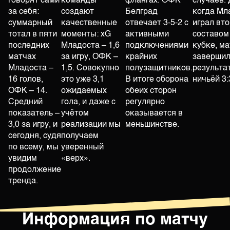
говорят сами
команды
флангах. ОФК
случаев.
за себя:
создают
Белград
когда Мл
суммарный
качественные
отвечает 3-5-2 с
играл вт
тотал в пяти
моменты: xG
активными
составом
последних
Младоста – 1,6
подключениями
кубке, ма
матчах
за игру, ОФК –
крайних
завершил
Младоста –
1,5. Совокупно
полузащитников.
результа
16 голов,
это уже 3,1
В итоге оборона
ничьёй 3:
ОФК – 14.
ожидаемых
обеих сторон
Средний
гола, и даже с
регулярно
показатель –
учётом
оказывается в
3,0 за игру, и
реализации мы
меньшинстве.
сегодня, судя
получаем
по всему, мы
уверенный
увидим
«верх».
продолжение
тренда.
Информация по матчу