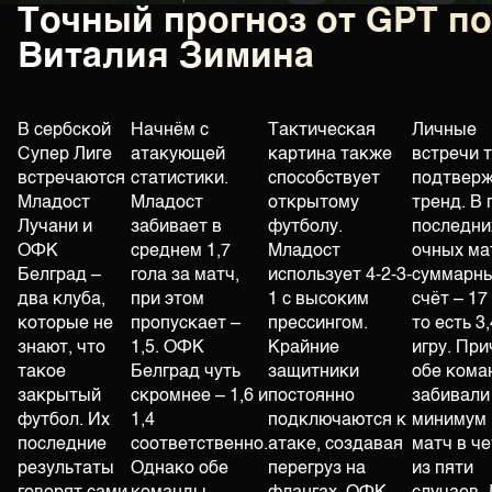
Точный прогноз от GPT п
Виталия Зимина
В сербской
Начнём с
Тактическая
Личные
Супер Лиге
атакующей
картина также
встречи 
встречаются
статистики.
способствует
подтвер
Младост
Младост
открытому
тренд. В 
Лучани и
забивает в
футболу.
последни
ОФК
среднем 1,7
Младост
очных ма
Белград –
гола за матч,
использует 4-2-3-
суммарн
два клуба,
при этом
1 с высоким
счёт – 17
которые не
пропускает –
прессингом.
то есть 3,
знают, что
1,5. ОФК
Крайние
игру. Пр
такое
Белград чуть
защитники
обе кома
закрытый
скромнее – 1,6 и
постоянно
забивали
футбол. Их
1,4
подключаются к
минимум 
последние
соответственно.
атаке, создавая
матч в ч
результаты
Однако обе
перегруз на
из пяти