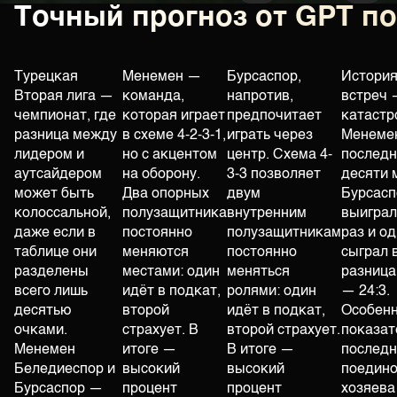
Точный прогноз от GPT п
Турецкая
Менемен —
Бурсаспор,
История
Вторая лига —
команда,
напротив,
встреч 
чемпионат, где
которая играет
предпочитает
катастр
разница между
в схеме 4-2-3-1,
играть через
Менемен
лидером и
но с акцентом
центр. Схема 4-
последн
аутсайдером
на оборону.
3-3 позволяет
десяти 
может быть
Два опорных
двум
Бурсасп
колоссальной,
полузащитника
внутренним
выиграл
даже если в
постоянно
полузащитникам
раз и од
таблице они
меняются
постоянно
сыграл 
разделены
местами: один
меняться
разница
всего лишь
идёт в подкат,
ролями: один
— 24:3.
десятью
второй
идёт в подкат,
Особен
очками.
страхует. В
второй страхует.
показат
Менемен
итоге —
В итоге —
последн
Беледиеспор и
высокий
высокий
поедино
Бурсаспор —
процент
процент
хозяева