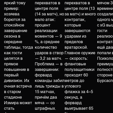
яркий тому
перехватов в
перехватов в
мячом 3
пример:
центре поля
центре поля (13
времени
хозяева
(14 за матч), но
за матч) и много
создали
борются за
мало атак:
контратак,
одного 
спокойное
процент
которые
с xG выш
завершение
реализации
завершаются
гости
сезона в
моментов — 9
ударами из
реализо
середине
%, а среднее
пределов
контрат
таблицы, тогда
количество
вратарской.
ещё дв
как гости
ударов в створ
Главное оружие
попали 
целятся в
— 3,2 за матч.
— скорость:
Психоло
прямое
Проблема — в
фланговые
преиму
повышение в
завершении:
полузащитники
полност
первый
форвард
проходят 60
стороне
дивизион. Их
команды забил
метров до
Бурсасп
очная встреча
лишь трижды в
углового
в старом
15 матчах,
флажка за 4–5
стадионе
причём два
секунд, а
Измира может
мяча — со
форвард
стать
штрафных.
выигрывает 65