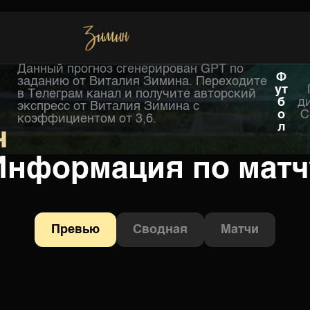
Данный прогноз сгенерирован GPT по
Хоккей
Ф
заданию от Виталия Зимина. Переходите
ут
в Телеграм канал и получите авторский
б
д
экспресс от Виталия Зимина с
о
С
коэффициентом от 3,6.
л
ч
Информация по матч
Превью
Сводная
Матчи