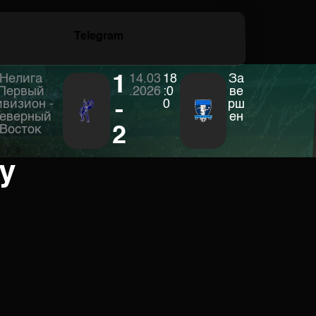
Telegram
Нелига
1
14.03
18
За
Первый
.2026
:0
ве
ивизион -
-
0
рш
еверный
ен
Восток
2
у