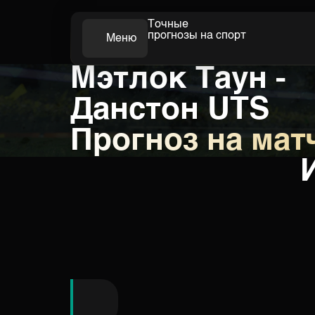
Точные
прогнозы на спорт
Меню
Мэтлок Таун -
Футбол
Данстон UTS
Прогноз на мат