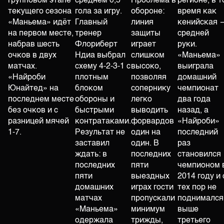
групповом этапе
среднем 0,5
Проблема в
регионе, в т
текущего сезона
гола за игру.
обороне:
время как
«Маньема» идёт
Главный
линия
кенийская 
на первом месте,
тренер
защиты
средней
набрав шесть
Флориберт
играет
руки.
очков в двух
Ндиа выбрал
слишком
«Маньема»
матчах.
схему 4-2-3-1 с
высоко,
выиграла
«Найроби
плотным
позволяя
домашний
Юнайтед» на
блоком
сопернику
чемпионат
последнем месте
обороны и
легко
два года
без очков и с
быстрыми
выводить
назад, а
разницей мячей
контратаками.
форвардов
«Найроби»
1-7.
Результат не
один на
последний
заставил
один. В
раз
ждать: в
последних
становился
последних
пяти
чемпионом 
пяти
выездных
2014 году и 
домашних
играх гости
тех пор не
матчах
пропускали
поднимался
«Маньема»
минимум
выше
одержала
трижды,
третьего