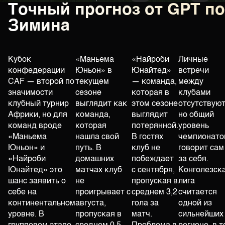
Точный прогноз от GPT п
Зимина
Кубок
«Маньема
«Найроби
Личные
конфедерации
Юньон» в
Юнайтед»
встречи
CAF — второй по
текущем
— команда,
между
значимости
сезоне
которая в
клубами
клубный турнир
выглядит как
этом сезоне
отсутствуют
Африки, но для
команда,
выглядит
но общий
команд вроде
которая
потерянной.
уровень
«Маньема
нашла свой
В гостях
чемпионато
Юньон» и
путь. В
клуб не
говорит сам
«Найроби
домашних
побеждает
за себя.
Юнайтед» это
матчах клуб
с сентября,
Конголезск
шанс заявить о
не
пропуская в
лига
себе на
проигрывает с
среднем 3,2
считается
континентальном
августа,
гола за
одной из
уровне. В
пропуская в
матч.
сильнейших