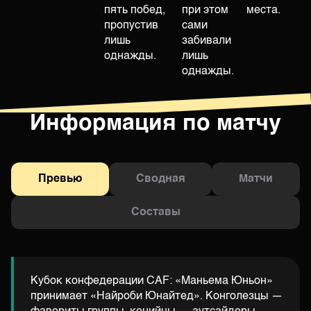
пять побед,
при этом
места.
пропустив
сами
лишь
забивали
однажды.
лишь
однажды.
Информация по матчу
Превью
Сводная
Матчи
Составы
Кубок конфедерации CAF: «Маньема Юньон»
принимает «Найроби Юнайтед». Конголезцы —