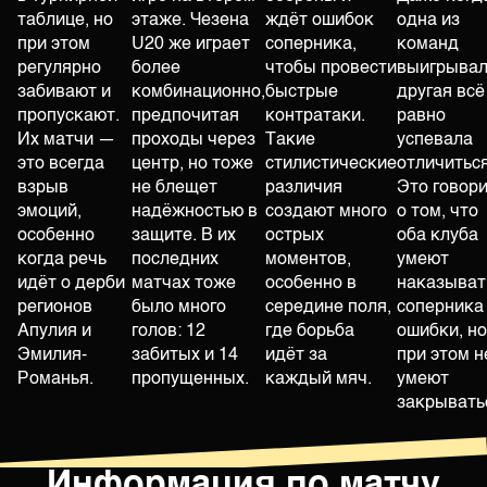
таблице, но
этаже. Чезена
ждёт ошибок
одна из
при этом
U20 же играет
соперника,
команд
регулярно
более
чтобы провести
выигрывал
забивают и
комбинационно,
быстрые
другая всё
пропускают.
предпочитая
контратаки.
равно
Их матчи —
проходы через
Такие
успевала
это всегда
центр, но тоже
стилистические
отличиться
взрыв
не блещет
различия
Это говор
эмоций,
надёжностью в
создают много
о том, что
особенно
защите. В их
острых
оба клуба
когда речь
последних
моментов,
умеют
идёт о дерби
матчах тоже
особенно в
наказыват
регионов
было много
середине поля,
соперника
Апулия и
голов: 12
где борьба
ошибки, но
Эмилия-
забитых и 14
идёт за
при этом н
Романья.
пропущенных.
каждый мяч.
умеют
закрывать
Информация по матчу