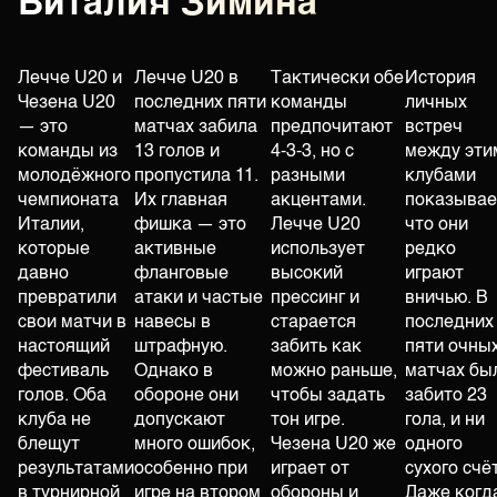
Виталия Зимина
Лечче U20 и
Лечче U20 в
Тактически обе
История
Чезена U20
последних пяти
команды
личных
— это
матчах забила
предпочитают
встреч
команды из
13 голов и
4-3-3, но с
между эти
молодёжного
пропустила 11.
разными
клубами
чемпионата
Их главная
акцентами.
показывае
Италии,
фишка — это
Лечче U20
что они
которые
активные
использует
редко
давно
фланговые
высокий
играют
превратили
атаки и частые
прессинг и
вничью. В
свои матчи в
навесы в
старается
последних
настоящий
штрафную.
забить как
пяти очны
фестиваль
Однако в
можно раньше,
матчах бы
голов. Оба
обороне они
чтобы задать
забито 23
клуба не
допускают
тон игре.
гола, и ни
блещут
много ошибок,
Чезена U20 же
одного
результатами
особенно при
играет от
сухого счё
в турнирной
игре на втором
обороны и
Даже когд