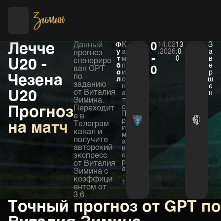
Футбол
Хоккей
Лечче
Данный
Ф
К
0
14.02
13
З
у
а
.2026
:0
а
прогноз
-
т
м
0
в
U20 -
сгенериро
б
п
е
ван GPT
0
о
и
р
Чезена
по
л
о
ш
заданию
н
е
U20
от Виталия
а
н
Зимина.
т
о
Прогноз
Переходит
П
е в
р
на матч
Телеграм
и
канал и
м
получите
а
авторский
в
экспресс
е
р
от Виталия
а
Зимина с
-
коэффици
1
ентом от
3,6.
Точный прогноз от GPT п