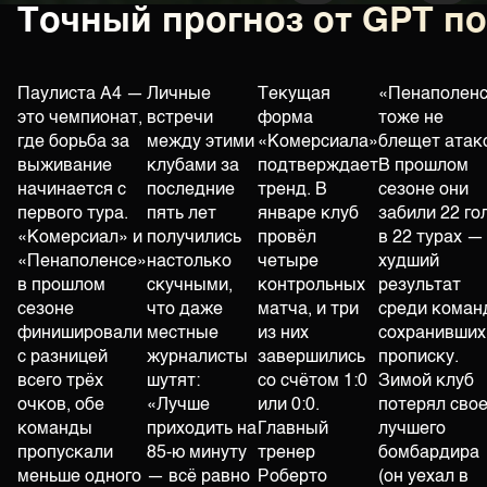
Точный прогноз от GPT п
Паулиста A4 —
Личные
Текущая
«Пенаполен
это чемпионат,
встречи
форма
тоже не
где борьба за
между этими
«Комерсиала»
блещет атак
выживание
клубами за
подтверждает
В прошлом
начинается с
последние
тренд. В
сезоне они
первого тура.
пять лет
январе клуб
забили 22 го
«Комерсиал» и
получились
провёл
в 22 турах —
«Пенаполенсе»
настолько
четыре
худший
в прошлом
скучными,
контрольных
результат
сезоне
что даже
матча, и три
среди коман
финишировали
местные
из них
сохранивших
с разницей
журналисты
завершились
прописку.
всего трёх
шутят:
со счётом 1:0
Зимой клуб
очков, обе
«Лучше
или 0:0.
потерял свое
команды
приходить на
Главный
лучшего
пропускали
85-ю минуту
тренер
бомбардира
меньше одного
— всё равно
Роберто
(он уехал в