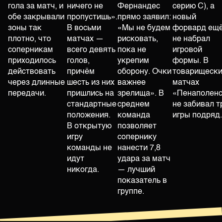
гола за матч, и
ничего не
Фернандес
серию C), а
обе закрывали
пропустишь».
прямо заявил:
новый
зоны так
В восьми
«Мы не будем
форвард ещ
плотно, что
матчах —
рисковать,
не набрал
соперникам
всего девять
пока не
игровой
приходилось
голов,
укрепим
формы. В
действовать
причём
оборону. Очки
товарищески
через длинные
шесть из них
важнее
матчах
передачи.
пришлись на
зрелища». В
«Пенаполен
стандартные
среднем
не забивал т
положения.
команда
игры подряд.
В открытую
позволяет
игру
сопернику
команды не
нанести 7,8
идут
удара за матч
никогда.
— лучший
показатель в
группе.