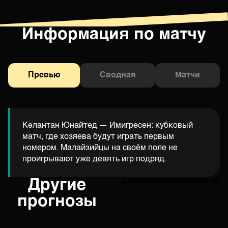
Информация по матчу
Превью
Сводная
Матчи
Келантан Юнайтед — Имигресен: кубковый
матч, где хозяева будут играть первым
номером. Малайзийцы на своём поле не
проигрывают уже девять игр подряд.
Другие
Смотреть все прогнозы
прогнозы