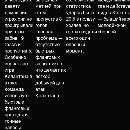
в последних
выездных
3:0, при этом
между линиям
девяти
матчей, при
статистика
где и действу
домашних
этом
ударов была
лидер Келант
играх они не
пропустив 8
20:5 в пользу
— бывший игр
проигрывали,
голов.
хозяев, но
молодёжной
при этом
Главная
гости создали
сборной.
забив 19
проблема —
всего один
голов и
отсутствие
опасный
пропустив 5.
быстрых
момент.
Особенно
фланговых
впечатляет
защитников,
игра
что делает их
Келантана в
лёгкой
атаке:
добычей для
команда
атак
использует
Келантана.
быстрые
фланговые
проходы и
точные
навесы.