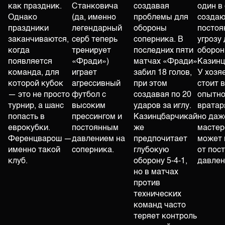
как праздник.
Станковича
создавая
один в
Однако
(да, именно
проблемы для
создаю
праздники
легендарный
обороны
постоя
заканчиваются,
серб теперь
соперника. В
угрозу
когда
тренирует
последних пяти
оборо
появляется
«Фради»)
матчах «Фради»
Казинц
команда, для
играет
забил 18 голов,
У хозя
которой кубок
агрессивный
при этом
стоит 
— это не просто
футбол с
создавая по 20
опытно
турнир, а шанс
высоким
ударов за иглу.
вратар
попасть в
прессингом и
Казинцбарчикай
но даж
еврокубки.
постоянным
же
мастер
Ференцварош —
давлением на
предпочитает
может 
именно такой
соперника.
глубокую
от пос
клуб.
оборону 5-4-1,
давлен
но в матчах
против
технических
команд часто
теряет контроль