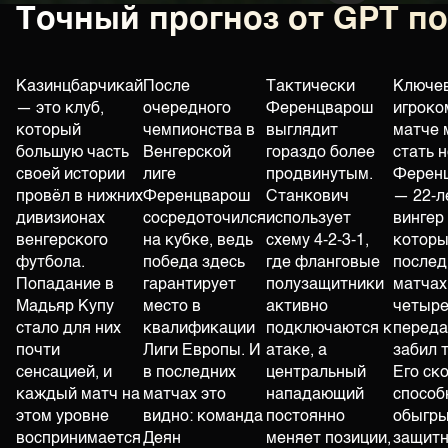
Точный прогноз от GPT п
Казинцбарчикай
После
Тактически
Ключе
— это клуб,
очередного
Ференцварош
игроко
который
чемпионства в
выглядит
матче 
большую часть
Венгерской
гораздо более
стать 
своей истории
лиге
продвинутым.
Ферен
провёл в нижних
Ференцварош
Станкович
— 22-л
дивизионах
сосредоточился
использует
вингер
венгерского
на кубке, ведь
схему 4-2-3-1,
которы
футбола.
победа здесь
где фланговые
послед
Попадание в
гарантирует
полузащитники
матчах
Мадьяр Купу
место в
активно
четыре
стало для них
квалификации
подключаются к
переда
почти
Лиги Европы. И
атаке, а
забил 
сенсацией, и
в последних
центральный
Его ск
каждый матч на
матчах это
нападающий
способ
этом уровне
видно: команда
постоянно
обыгры
воспринимается
Деян
меняет позиции,
защит