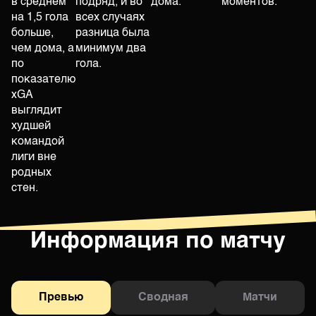
в среднем
подряд, и во
дома.
моментов.
на 1,5 гола
всех случаях
больше,
разница была
чем дома, а
минимум два
по
гола.
показателю
xGA
выглядит
худшей
командой
лиги вне
родных
стен.
Информация по матчу
Превью
Сводная
Матчи