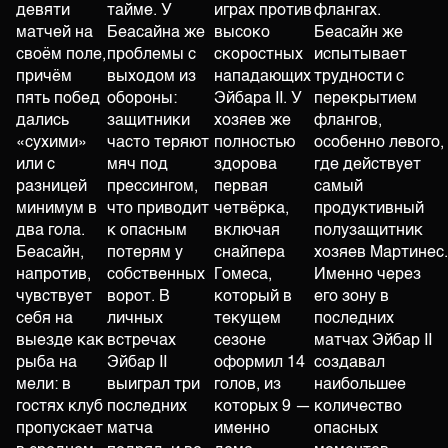
девяти
тайме. У
играх против
флангах.
матчей на
Беасайна же
высоко
Беасайн же
своём поле,
проблемы с
скоростных
испытывает
причём
выходом из
нападающих
трудности с
пять побед
обороны:
Эйбара II. У
перекрытием
дались
защитники
хозяев же
флангов,
«сухими»
часто теряют
полностью
особенно левого,
или с
мяч под
здорова
где действует
разницей
прессингом,
первая
самый
минимум в
что приводит
четвёрка,
продуктивный
два гола.
к опасным
включая
полузащитник
Беасайн,
потерям у
снайпера
хозяев Мартинес.
напротив,
собственных
Гомеса,
Именно через
чувствует
ворот. В
который в
его зону в
себя на
личных
текущем
последних
выезде как
встречах
сезоне
матчах Эйбар II
рыба на
Эйбар II
оформил 14
создавал
мели: в
выиграл три
голов, из
наибольшее
гостях клуб
последних
которых 9 —
количество
пропускает
матча
именно
опасных