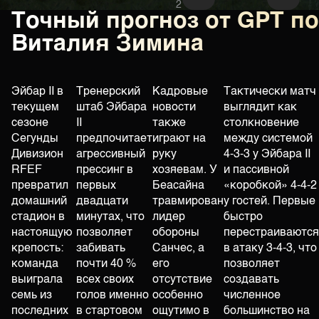
2
Точный прогноз от GPT п
Виталия Зимина
Эйбар II в
Тренерский
Кадровые
Тактически матч
текущем
штаб Эйбара
новости
выглядит как
сезоне
II
также
столкновение
Сегунды
предпочитает
играют на
между системой
Дивизион
агрессивный
руку
4-3-3 у Эйбара II
RFEF
прессинг в
хозяевам. У
и пассивной
превратил
первых
Беасайна
«коробкой» 4-4-2
домашний
двадцати
травмирован
у гостей. Первые
стадион в
минутах, что
лидер
быстро
настоящую
позволяет
обороны
перестраиваются
крепость:
забивать
Санчес, а
в атаку 3-4-3, что
команда
почти 40 %
его
позволяет
выиграла
всех своих
отсутствие
создавать
семь из
голов именно
особенно
численное
последних
в стартовом
ощутимо в
большинство на