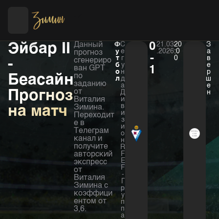
Футбол
Хоккей
Эйбар II
Данный
Ф
С
0
21.03
20
З
у
е
.2026
:0
а
прогноз
-
т
г
0
в
-
сгенериро
б
у
е
ван GPT
1
о
н
р
Беасайн
по
л
д
ш
заданию
а
е
Прогноз
от
Д
н
Виталия
и
в
на матч
Зимина.
и
Переходит
з
е в
и
Телеграм
о
канал и
н
получите
R
авторский
F
E
экспресс
F
от
-
Виталия
Г
Зимина с
р
коэффици
у
ентом от
п
3,6.
п
а