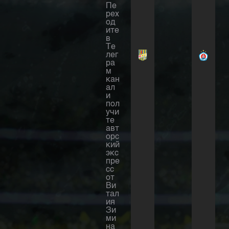
Пе
рех
од
ите
в
Те
лег
ра
м
кан
ал
и
пол
учи
те
авт
орс
кий
экс
пре
сс
от
Ви
тал
ия
Зи
ми
на