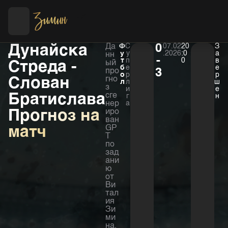
Футбол
Хоккей
Дунайска
Да
Ф
С
0
07.02
20
З
у
у
.2026
:0
а
нн
-
т
п
0
в
Стреда -
ый
б
е
е
про
3
о
р
р
Слован
гно
л
л
ш
з
и
е
Братислава
сге
г
н
нер
а
Прогноз на
иро
ван
матч
GP
T
по
зад
ани
ю
от
Ви
тал
ия
Зи
ми
на.