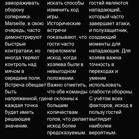
замораживать
искать способы
гостей являются
оборону
изменить ход
нападающий,
соперника.
игры.
который часто
Marseille, в свою
Исторические
завершает атаки,
очередь, часто
встречи
и полузащитник,
демонстрируют
показывают, что
создающий
быстрые
гости часто
моменты для
контратаки, но
переломили
нападающих. Для
иногда теряют
исход, когда
хозяев важна
контроль над
хозяева были в
точность в
мячом в
невыгодном
переходах и
середине поля.
положении.
умение
Встреча обещает
Важно отметить,
использовать
быть
что обе команды
слабости обороны.
напряженной, где
не склонны к
С учётом всех
каждая точка
большим
факторов, исход в
будет иметь
количествам
пользу гостей
решающее
голов, что делает
выглядит
значение.
исход более
наиболее
предсказуемым.
вероятным.