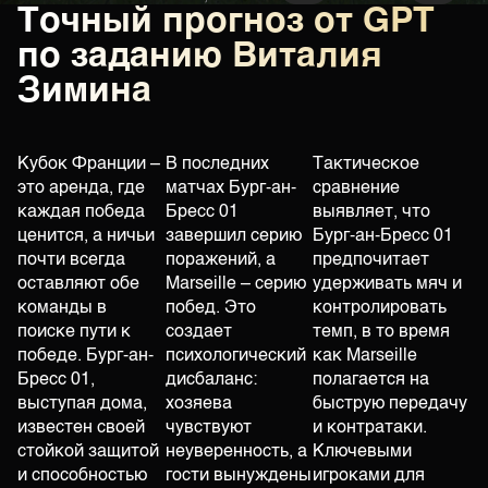
Точный прогноз от GPT
по заданию Виталия
Зимина
Кубок Франции –
В последних
Тактическое
это аренда, где
матчах Бург-ан-
сравнение
каждая победа
Бресс 01
выявляет, что
ценится, а ничьи
завершил серию
Бург-ан-Бресс 01
почти всегда
поражений, а
предпочитает
оставляют обе
Marseille – серию
удерживать мяч и
команды в
побед. Это
контролировать
поиске пути к
создает
темп, в то время
победе. Бург-ан-
психологический
как Marseille
Бресс 01,
дисбаланс:
полагается на
выступая дома,
хозяева
быструю передачу
известен своей
чувствуют
и контратаки.
стойкой защитой
неуверенность, а
Ключевыми
и способностью
гости вынуждены
игроками для