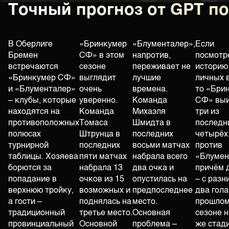
Точный прогноз от GPT п
В Оберлиге
«Бринкумер
«Блументалер»,
Если
Бремен
СФ» в этом
напротив,
посмотр
встречаются
сезоне
переживает не
историю
«Бринкумер СФ»
выглядит
лучшие
личных 
и «Блументалер»
очень
времена.
то «Бри
– клубы, которые
уверенно.
Команда
СФ» выи
находятся на
Команда
Михаэля
три из
противоположных
Томаса
Шмидта в
последн
полюсах
Штрунца в
последних
четырёх
турнирной
последних
восьми матчах
против
таблицы. Хозяева
пяти матчах
набрала всего
«Блумен
борются за
набрала 13
два очка и
причём 
попадание в
очков из 15
опустилась на
– с разн
верхнюю тройку,
возможных и
предпоследнее
два гола
а гости –
поднялась на
место.
прошло
традиционный
третье место.
Основная
сезоне н
провинциальный
Основной
проблема –
же стад