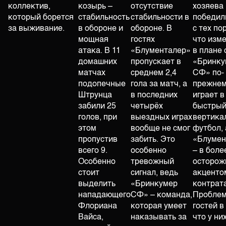
коллектив,
козырь –
отсутствие
хозяева
который борется
стабильность
стабильности в
победили
за выживание.
в обороне и
обороне. В
с тех по
мощная
гостях
что изм
атака. В 11
«Блументалер»
в плане 
домашних
пропускает в
«Бринку
матчах
среднем 2,4
СФ» по-
подопечные
гола за матч, а
прежне
Штрунца
в последних
играет в
забили 25
четырёх
быстрый
голов, при
выездных играх
вертика
этом
вообще не смог
футбол, 
пропустив
забить. Это
«Блумен
всего 9.
особенно
– в боле
Особенно
тревожный
осторож
стоит
сигнал, ведь
акценто
выделить
«Бринкумер
контрат
нападающего
СФ» – команда,
Пробле
Флориана
которая умеет
гостей в
Вайса,
наказывать за
что у ни