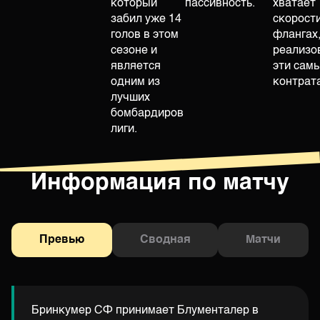
который
пассивность.
хватает
забил уже 14
скорост
голов в этом
флангах
сезоне и
реализо
является
эти сам
одним из
контрат
лучших
бомбардиров
лиги.
Информация по матчу
Превью
Сводная
Матчи
Бринкумер СФ принимает Блументалер в