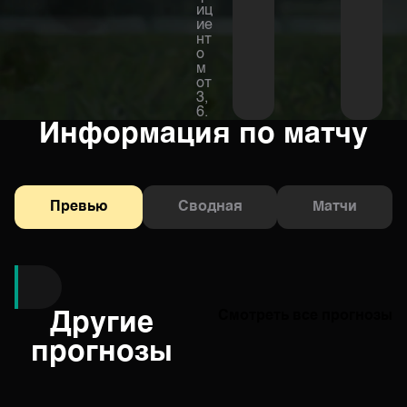
иц
ие
нт
о
м
от
3,
6.
Информация по матчу
Превью
Сводная
Матчи
Другие
Смотреть все прогнозы
прогнозы