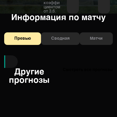
коэффи
циентом
от 3,6.
Информация по матчу
Превью
Сводная
Матчи
Другие
Смотреть все прогнозы
прогнозы