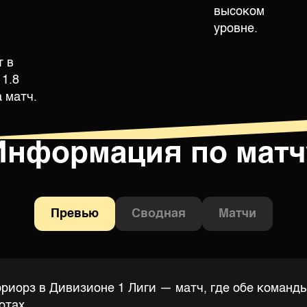
высоком
уровне.
т в
 1.8
 матч.
Информация по матч
Превью
Сводная
Матчи
рриорз в Дивизионе 1 Лиги — матч, где обе команд
отах.