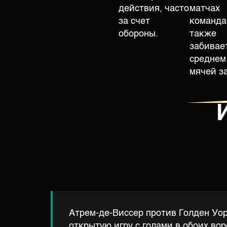
действия, часто
матчах
за счет
команда
обороны.
также
забивае
среднем
мячей за
Атрем-де-Виссер против Голден Уо
открытую игру с голами в обоих вор