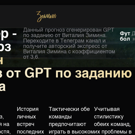
р -
Данный прогноз сгенерирован GPT
Хоккей
Фут
по заданию от Виталия Зимина.
бол
Переходите в Телеграм канал и
рз
получите авторский экспресс от
Виталия Зимина с коэффициентом
ч
от 3,6.
 от GPT по заданию
а
История
Тактически обе
Учитывая
з,
личных
команды
стилистику
я на
встреч
предпочитают
обеих команд,
остя,
последних
играть в высоком
их проблемы в