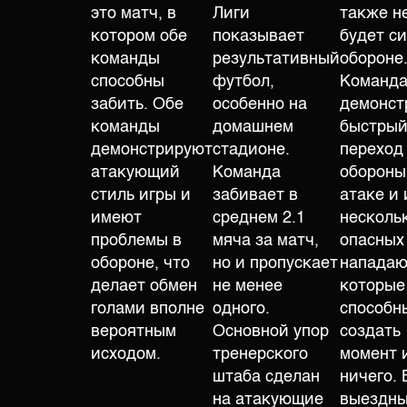
это матч, в
Лиги
также н
котором обе
показывает
будет си
команды
результативный
обороне
способны
футбол,
Команд
забить. Обе
особенно на
демонст
команды
домашнем
быстры
демонстрируют
стадионе.
переход
атакующий
Команда
обороны
стиль игры и
забивает в
атаке и
имеют
среднем 2.1
несколь
проблемы в
мяча за матч,
опасных
обороне, что
но и пропускает
нападаю
делает обмен
не менее
которые
голами вполне
одного.
способн
вероятным
Основной упор
создать
исходом.
тренерского
момент 
штаба сделан
ничего. 
на атакующие
выездн