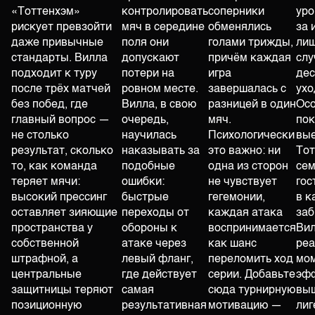
«Тоттенхэм»
контролировать
соперники
уро
рискует превзойти
мяч в середине
обменялись
за 
даже привычные
поля они
голами трижды,
лиш
стандарты. Вилла
допускают
причём каждая
слу
подходит к туру
потери на
игра
дес
после трёх матчей
ровном месте.
завершалась с
ухо
без побед, где
Вилла, в свою
разницей в один
Ос
главный вопрос —
очередь,
мяч.
пок
не столько
научилась
Психологически
вы
результат, сколько
наказывать за
это важно: ни
Тот
то, как команда
подобные
одна из сторон
сем
теряет мячи:
ошибки:
не чувствует
гос
высокий прессинг
быстрые
гегемонии,
в к
оставляет зияющие
переходы от
каждая атака
заб
пространства у
обороны к
воспринимается
Вил
собственной
атаке через
как шанс
реа
штрафной, а
левый фланг,
переломить ход
мом
центральные
где действует
серии. Добавьте
эф
защитницы теряют
самая
сюда турнирную
выш
позиционную
результативная
мотивацию —
лиг