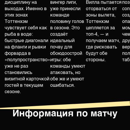
дисциплину на
вингер лиги,
Вилла пытается
поз
выходах. Именно в
уже принесли
оторваться от
соп
этих зонах
команде
зоны вылета,
соз
Тоттенхэм
половину голов
Тоттенхэм
оп
чувствует себя как
в сезоне. Это
цепляется за
мом
рыба в воде:
создаёт
топ-4, — и
чем
быстрые диагонали
идеальный
получаем матч,
дру
на фланги и рывки
почву для
где рисковать
вер
форварда в
обоюдоострой
будут обе
по
«полупространство»
игры: обе
стороны.
таб
уже не раз
команды умеют
становились
атаковать, но
визитной карточкой
обе же и умеют
гостей в текущем
ошибаться.
сезоне.
Информация по матчу