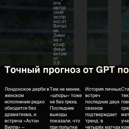
ите
автор
ский
экспр
есс от
Витал
ия
Зими
на с
коэф
фици
ентом
от
3,6.
Точный прогноз от GPT п
Лондонское дерби в
Тем не менее,
История личных
Ста
женском
«шпоры» тоже
встреч
тек
исполнении редко
не без греха.
последних двух
гов
обходится без
Последние
сезонов
сре
драматизма, и
выезды
подтверждает
мат
встреча «Астон
показали, что
тренд: в
уча
Вилла» –
при попытке
четырёх матчах
ком