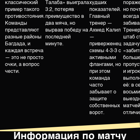
классический
Талаба» выиграла
худших
пораже
пример такого
3:2, потеряв
показателей.
но поч
противостояния.
преимущество в
Главный
всегда
Команды
два мяча, но
тренер —
забива
представляют
вырвав победу на
Ахмед Калил
Тренер
разные районы
последней
—
штаб с
Багдада, и
минуте.
приверженец
задачу
каждая встреча
схемы 4-3-3 с
«забит
— это не просто
активными
больше
очки, а вопрос
флангами, но
пропус
чести.
при этом
и игро
команда
выпол
часто
её: в с
забывает о
восьми
защите
выезд
собственных
матчей
ворот.
отличи
Информация по матчу