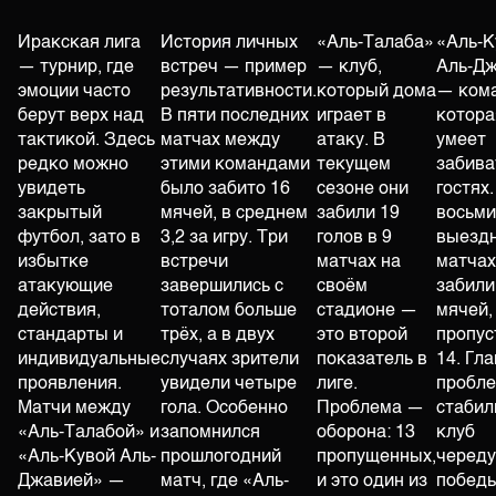
Иракская лига
История личных
«Аль-Талаба»
«Аль-К
— турнир, где
встреч — пример
— клуб,
Аль-Д
эмоции часто
результативности.
который дома
— кома
берут верх над
В пяти последних
играет в
котора
тактикой. Здесь
матчах между
атаку. В
умеет
редко можно
этими командами
текущем
забива
увидеть
было забито 16
сезоне они
гостях.
закрытый
мячей, в среднем
забили 19
восьми
футбол, зато в
3,2 за игру. Три
голов в 9
выезд
избытке
встречи
матчах на
матчах
атакующие
завершились с
своём
забили
действия,
тоталом больше
стадионе —
мячей,
стандарты и
трёх, а в двух
это второй
пропус
индивидуальные
случаях зрители
показатель в
14. Гл
проявления.
увидели четыре
лиге.
пробл
Матчи между
гола. Особенно
Проблема —
стабил
«Аль-Талабой» и
запомнился
оборона: 13
клуб
«Аль-Кувой Аль-
прошлогодний
пропущенных,
череду
Джавией» —
матч, где «Аль-
и это один из
победы