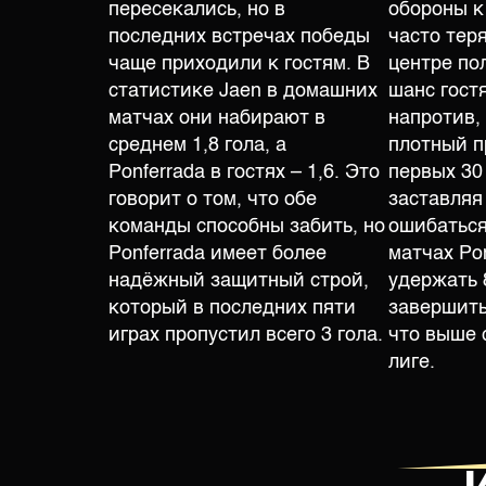
пересекались, но в
обороны к
последних встречах победы
часто тер
чаще приходили к гостям. В
центре пол
статистике Jaen в домашних
шанс гостя
матчах они набирают в
напротив,
среднем 1,8 гола, а
плотный п
Ponferrada в гостях – 1,6. Это
первых 30
говорит о том, что обе
заставляя
команды способны забить, но
ошибаться
Ponferrada имеет более
матчах Po
надёжный защитный строй,
удержать 
который в последних пяти
завершить
играх пропустил всего 3 гола.
что выше 
лиге.