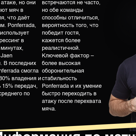
 атаке, но они
встречаются не часто,
яют мяч в
но обе команды
я, что даёт
способны отличиться,
м. Ponferrada,
вероятность того, что
 использует
победит гостя,
рессинг в
кажется более
 минутах,
реалистичной.
 Jaen
Ключевой фактор –
. В последних
более высокая
nferrada смогла
оборонительная
80% владения и
стабильность
 15% передач,
Ponferrada и их умение
среднего по
быстро переходить в
атаку после перехвата
мяча.