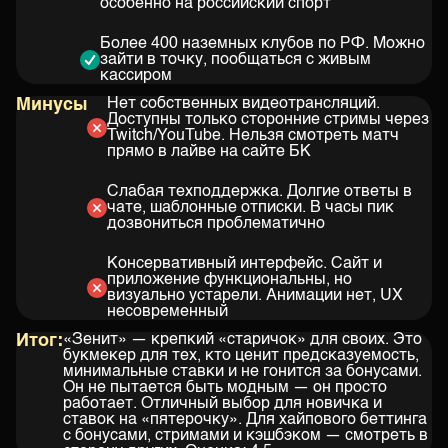
особенно на российский спорт
Более 400 наземных клубов по РФ. Можно
зайти в точку, пообщаться с живым
кассиром
Минусы
Нет собственных видеотрансляций.
Доступны только сторонние стримы через
Twitch/YouTube. Нельзя смотреть матч
прямо в лайве на сайте БК
Слабая техподдержка. Долгие ответы в
чате, шаблонные отписки. В часы пик
дозвониться проблематично
Консервативный интерфейс. Сайт и
приложение функциональны, но
визуально устарели. Анимации нет, UX
несовременный
Итог:
«Зенит» — крепкий «старичок» для своих. Это
букмекер для тех, кто ценит предсказуемость,
минимальные ставки и не гонится за бонусами.
Он не пытается быть модным — он просто
работает. Отличный выбор для новичка и
ставок на «пятерочку». Для хайпового беттинга
с бонусами, стримами и кэшбэком — смотреть в