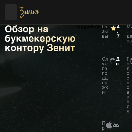
Футбол
Хоккей
Обзор на
Подробнее
От
4
М
зы
.
.
букмекерскую
вы
7
д
оз
контору
Зенит
Сл
Д
Г
уж
а
о
ба
д
по
о
дд
с
ер
н
жк
о
и
в
а
н
и
я
П
р