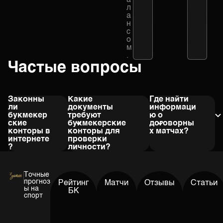
а
л
а
н
с
о
м
.
Частые вопросы
Законны
Какие
Где найти
ли
документы
информаци
букмекер
требуют
ю о
ские
букмекерские
договорны
конторы в
конторы для
х матчах?
интернете
проверки
Даже не
?
личности?
пробуйте найти
Все
В большинстве
информацию о
букмекерские
случаев для
договорных
конторы,
прохождения
матчах, а тем
Точные
которые
верификации
более покупать
прогноз
Рейтинг
Матчи
Отзывы
Статьи
представлены
достаточно
её! Договорные
ы на
БК
на нашем сайте
отправить скан
матчи – это
спорт
имеют
своего паспорта
приманка
лицензию
(личные данные и
мошенников для
ЦУПИС.
отметка о
наивных