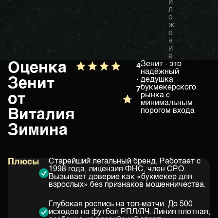
и
л
о
ж
е
н
и
е
Оценка
Зенит - это
4
надёжный
.
Зенит
дедушка
букмекерского
7
от
рынка с
минимальным
Виталия
порогом входа
Зимина
Плюсы
Старейший легальный бренд. Работает с
1998 года, лицензия ФНС, член СРО.
Вызывает доверие как «букмекер для
взрослых» без признаков мошенничества.
Глубокая роспись на топ-матчи. До 500
исходов на футбол РПЛ/ЛЧ. Линия плотная,